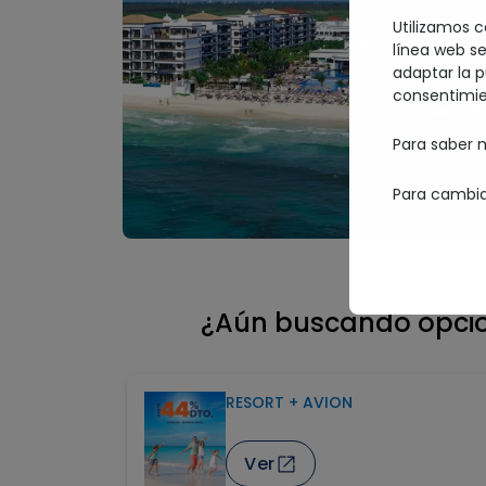
Utilizamos c
línea web se
adaptar la p
consentimie
Para saber m
Para cambia
¿Aún buscando opcio
 VERANO
RESORT + AVION
Ver