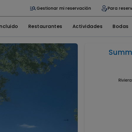
Gestionar mi reservación
Para reser
ncluido
Restaurantes
Actividades
Bodas
Summe
Rivier