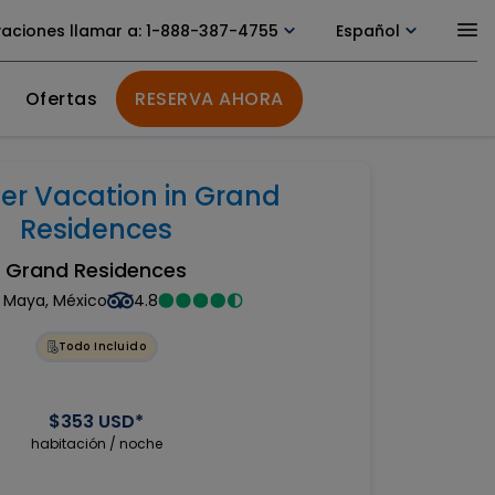
vaciones llamar a
: 1-888-387-4755
Español
Ofertas
RESERVA AHORA
r Vacation in Grand
Residences
Grand Residences
a Maya, México
4.8
Todo Incluido
$353 USD*
habitación / noche