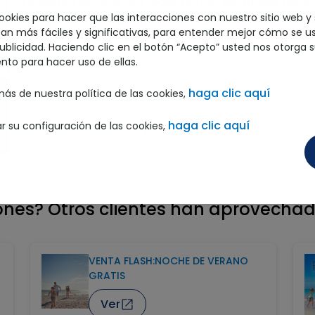
Excelente servicio por todas partes. Hermosas habit
ookies para hacer que las interacciones con nuestro sitio web y 
una gran propiedad, buena comida. El lugar perfecto 
an más fáciles y significativas, para entender mejor cómo se u
para un viaje de relax.
ublicidad. Haciendo clic en el botón “Acepto” usted nos otorga 
nto para hacer uso de ellas.
Brian M
2025-05-03
haga clic aquí
ás de nuestra política de las cookies,
haga clic aquí
r su configuración de las cookies,
01
/
05
nes? Otros clientes han aprovechad
VENTA FLASH:NOCHE DE VERANO
GRATIS
Ver