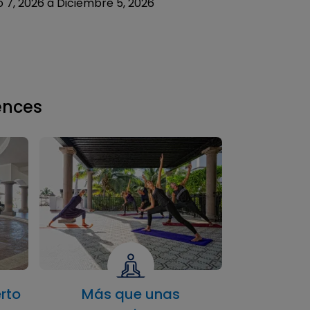
o 7, 2026 a Diciembre 5, 2026
ences
rto
Más que unas
Preci