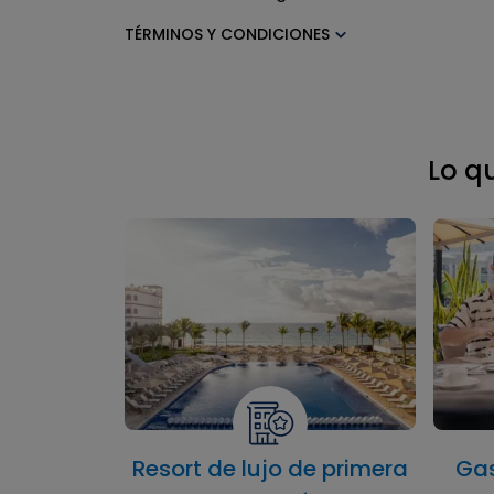
TÉRMINOS Y CONDICIONES
Lo q
 bajo
Resort de lujo de primera
Gas