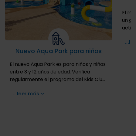
El re
un gi
activ
snork
...l
largo 
Nuevo Aqua Park para niños
playa
El nuevo Aqua Park es para niños y niñas
entre 3 y 12 años de edad. Verifica
regularmente el programa del Kids Club
de The Royal Haciendas para conocer
...leer más
los juegos y deportes acuáticos que
nuestro Equipo de Actividades tiene
preparado para que tus hijos y tú pasen
momentos increíbles.