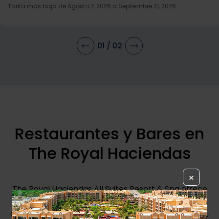
Tarifa más baja de
Agosto 7, 2026 a Septiembre 21, 2026
01
/
02
Restaurantes y Bares en
The Royal Haciendas
×
The Royal Haciendas All Suites Resort & Spa ofrece
una amplia variedad de opciones gastronómicas,
desde restaurantes de cocina tradicional Mexicana,