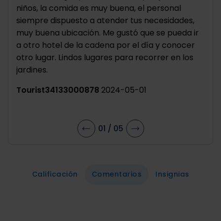
niños, la comida es muy buena, el personal
la a
siempre dispuesto a atender tus necesidades,
exce
muy buena ubicación. Me gustó que se pueda ir
imp
a otro hotel de la cadena por el día y conocer
opci
otro lugar. Lindos lugares para recorrer en los
fuer
jardines.
Ram
Tourist34133000878
2024-05-01
01
/
05
Calificación
Comentarios
Insignias