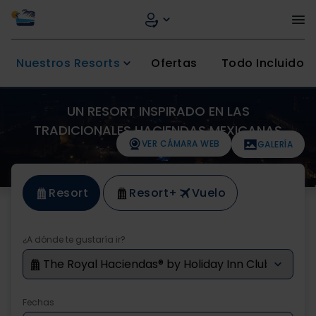
Nuestros Resorts
Ofertas
Todo Incluido
UN RESORT INSPIRADO EN LAS
TRADICIONALES HACIENDAS MEXICANAS
VER CÁMARA WEB
GALERÍA
PREMIUM
Resort
Resort
+
Vuelo
¿A dónde te gustaría ir?
Fechas