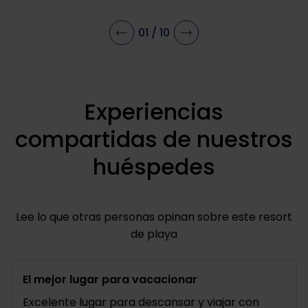
01
/
10
Experiencias
compartidas de nuestros
huéspedes
Lee lo que otras personas opinan sobre este resort
de playa
El mejor lugar para vacacionar
Exc
Excelente lugar para descansar y viajar con
El h