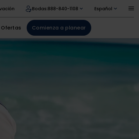
rvación
Bodas:
888-840-1108
Español
Ofertas
Comienza a planear