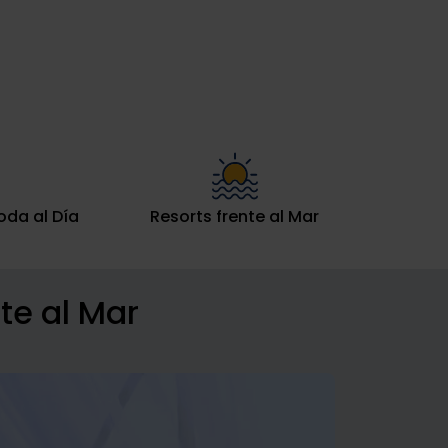
oda al Día
Resorts frente al Mar
te al Mar
Grand Re