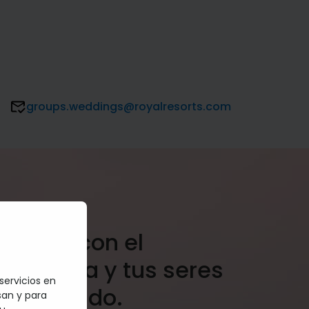
groups.weddings@royalresorts.com
acepto” con el
 la playa y tus seres
servicios en
s a tu lado.
san y para