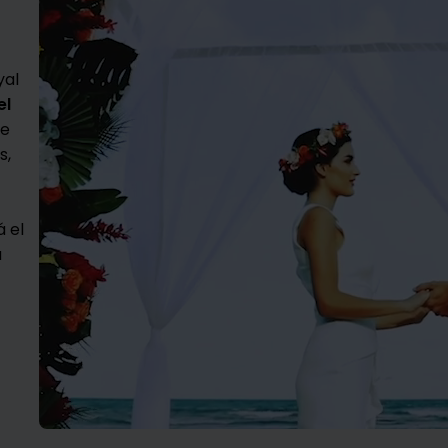
yal
el
me
s,
á el
a