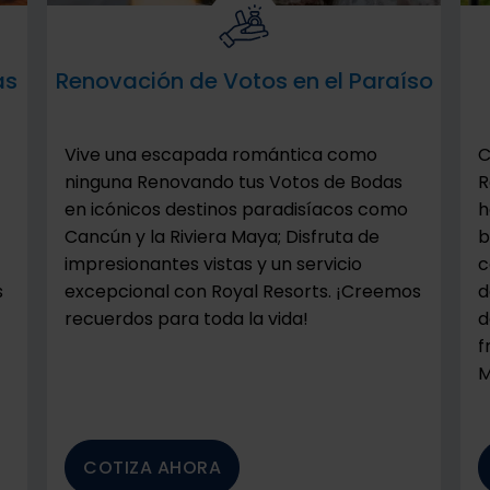
as
Renovación de Votos en el Paraíso
Vive una escapada romántica como
C
ninguna Renovando tus Votos de Bodas
R
en icónicos destinos paradisíacos como
h
Cancún y la Riviera Maya; Disfruta de
b
impresionantes vistas y un servicio
c
s
excepcional con Royal Resorts. ¡Creemos
d
recuerdos para toda la vida!
d
f
M
COTIZA AHORA