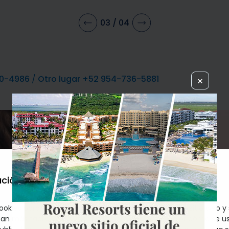
03
/
04
0-4986
/
Otro lugar +52 954-736-5881
×
Di “Sí, 
ción de cookies
océano,
ookies para hacer que las interacciones con nuestro sitio web y 
querido
an más fáciles y significativas, para entender mejor cómo se u