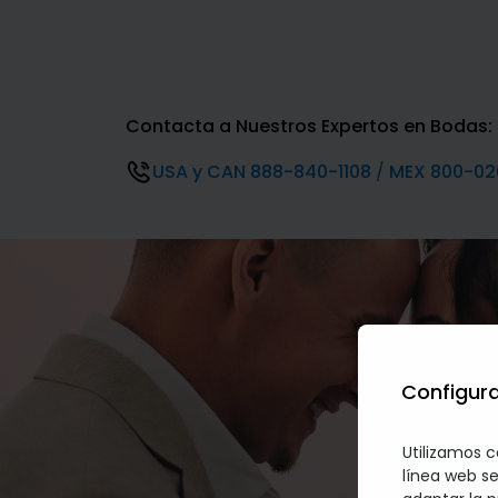
Contacta a Nuestros Expertos en Bodas:
USA y CAN 888-840-1108
/
MEX 800-02
Configura
Utilizamos c
línea web se