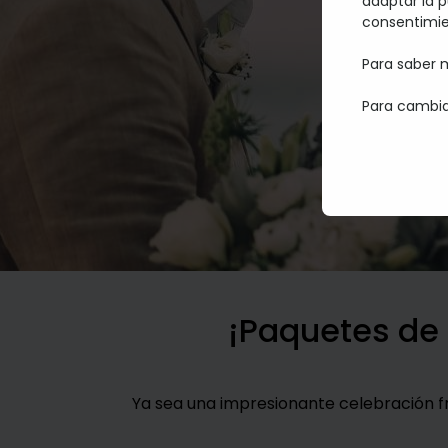
adaptar la p
consentimie
Para saber m
Para cambia
¡Paquetes de
Ya sea una impresionante celebración f