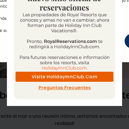
ublicidad. Haciendo clic en el botón “Acepto” usted nos otorga 
nto para hacer uso de ellas.
Te guiaremos e
personalizada q
ás de nuestra política de las cookies,
haga clic aquí
r su configuración de las cookies,
haga clic aquí
CONTACT
PROFESIO
Visite HolidayInnClub.com
Preguntas Frecuentes
 boda hechos especialmente
rente al mar o una reunión íntima, ¡estamos encantados 
realidad!