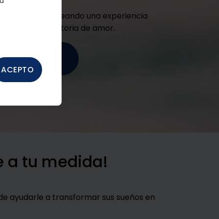
su
n cada paso, creando una experiencia
ue refleje tu historia de amor.
A A NUESTROS
NALES EN BODAS
ACEPTO
 a tu medida!
de ayudarle a transformar sus sueños en