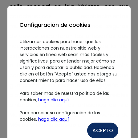
calle principal de Isla Mujeres, con sus
característicos establecimientos
Configuración de cookies
multicolores, además, estamos seguros
de que te encantarán las artesanías que
Utilizamos cookies para hacer que las
hacen y venden los habitantes de la isla.
interacciones con nuestro sitio web y
servicios en línea web sean más fáciles y
Este es el lugar perfecto para encontrar
significativas, para entender mejor cómo se
auténticas obras de arte y souvenirs
usan y para adaptar la publicidad. Haciendo
clic en el botón “Acepto” usted nos otorga su
como un recuerdo de tus vacaciones que
consentimiento para hacer uso de ellas.
guardarás para siempre. Entre joyería de
Para saber más de nuestra política de las
plata, esculturas en madera, increíbles
cookies,
haga clic aquí
pinturas originales, los artesanos de Isla
Para cambiar su configuración de las
Mujeres realmente capturan la esencia de
cookies,
haga clic aquí
México en sus piezas de arte.
ACEPTO