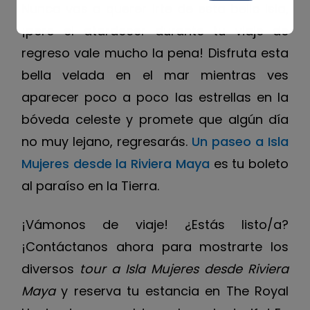
Nunca vas a querer irte de esta bella isla,
¡pero el atardecer durante tu viaje de
regreso vale mucho la pena! Disfruta esta
bella velada en el mar mientras ves
aparecer poco a poco las estrellas en la
bóveda celeste y promete que algún día
no muy lejano, regresarás.
Un paseo a Isla
Mujeres desde la Riviera Maya
es tu boleto
al paraíso en la Tierra.
¡Vámonos de viaje! ¿Estás listo/a?
¡Contáctanos ahora para mostrarte los
diversos
tour a Isla Mujeres desde Riviera
Maya
y reserva tu estancia en The Royal