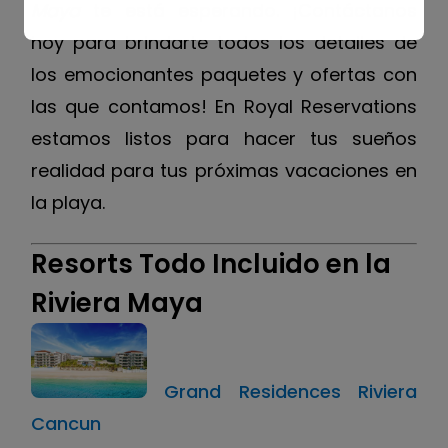
Maya
te está esperando. ¡Contáctanos
hoy para brindarte todos los detalles de
los emocionantes paquetes y ofertas con
las que contamos! En Royal Reservations
estamos listos para hacer tus sueños
realidad para tus próximas vacaciones en
la playa.
Resorts Todo Incluido en la
Riviera Maya
Grand Residences Riviera
Cancun