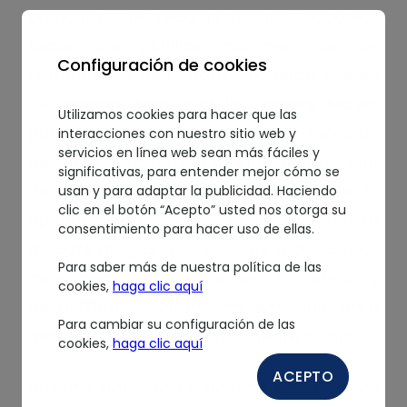
camastro, te recomendamos saborear
todos los platillos gourmet de los
Configuración de cookies
restaurantes de tu hotel. Recuerda que en
los
hoteles todo incluido Riviera Maya
,
Utilizamos cookies para hacer que las
puedes disfrutar de unos buenos tacos de
interacciones con nuestro sitio web y
servicios en línea web sean más fáciles y
pescado, otra botella de vino, postre… uno
significativas, para entender mejor cómo se
de cada uno, y así hasta que sacies tu
usan y para adaptar la publicidad. Haciendo
clic en el botón “Acepto” usted nos otorga su
apetito. Y no te olvides de una buena taza
consentimiento para hacer uso de ellas.
de café de grano. Sí que vas a descansar
Para saber más de nuestra política de las
muy bien esa noche en tu cama y
cookies,
haga clic aquí
despertarás con mucha emoción para
Para cambiar su configuración de las
disfrutar otro día fabuloso frente al mar.
cookies,
haga clic aquí
ACEPTO
Nuestro
hotel Todo Incluido en la Riviera