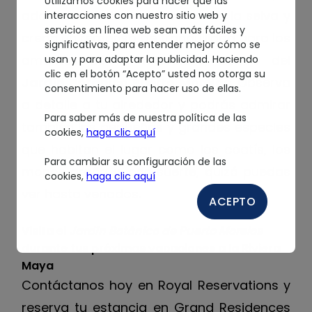
Utilizamos cookies para hacer que las
adorna los bellos escenarios de la selva y
interacciones con nuestro sitio web y
servicios en línea web sean más fáciles y
crean un remanso de tranquilidad para los
significativas, para entender mejor cómo se
amantes de la naturaleza, dentro del
usan y para adaptar la publicidad. Haciendo
clic en el botón “Acepto” usted nos otorga su
Jardín Botánico Puerto Morelos
. Observa
consentimiento para hacer uso de ellas.
a detalle a tu alrededor y podrás admirar
Para saber más de nuestra política de las
también las pequeñas y grandes especies
cookies,
haga clic aquí
que habitan el lugar como los coatís, los
Para cambiar su configuración de las
monos araña y, con suerte, quizá puedas
cookies,
haga clic aquí
ver hasta venados.
ACEPTO
Visita el
Jardín Botánico de Puerto Morelos
durante tus próximas vacaciones a la Riviera
Maya
Contáctanos hoy en Royal Reservations y
reserva tu estancia en Grand Residences