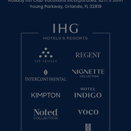
Holiday Inn Club Vacations Incorporated, 9271 S John
Young Parkway, Orlando, FL 32819